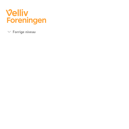
Søg
Forrige niveau
støtte
Projekter
Værktøjer
og viden
Om Velliv
Foreningen
Kontakt
os