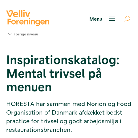
Søg
Forrige niveau
støtte
Projekter
Inspirationskatalog:
Værktøjer
og viden
Mental trivsel på
Om Velliv
Foreningen
menuen
Kontakt
os
HORESTA har sammen med Norion og Food
Organisation of Danmark afdækket bedst
practice for trivsel og godt arbejdsmiljø i
restaurationsbranchen.