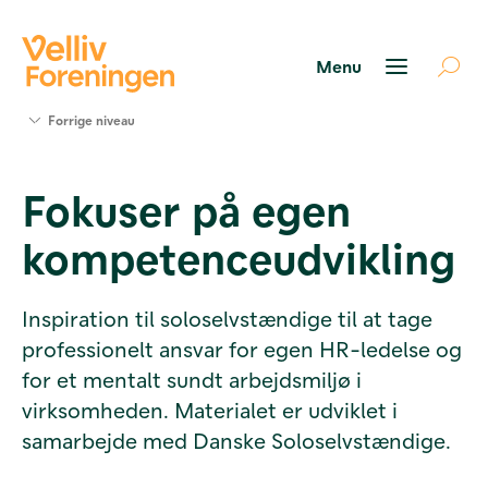
Søg
Forrige niveau
støtte
Projekter
Fokuser på egen
Værktøjer
og viden
kompetenceudvikling
Om Velliv
Foreningen
Kontakt
Inspiration til soloselvstændige til at tage
os
professionelt ansvar for egen HR-ledelse og
for et mentalt sundt arbejdsmiljø i
virksomheden. Materialet er udviklet i
samarbejde med Danske Soloselvstændige.