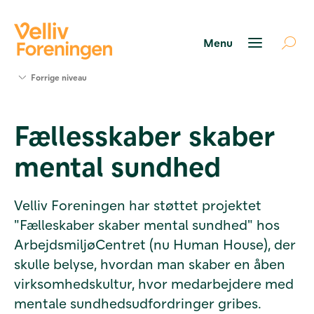
Søg
Forrige niveau
støtte
Projekter
Fællesskaber skaber
Værktøjer
og viden
mental sundhed
Om Velliv
Foreningen
Kontakt
Velliv Foreningen har støttet projektet
os
"Fælleskaber skaber mental sundhed" hos
ArbejdsmiljøCentret (nu Human House), der
skulle belyse, hvordan man skaber en åben
virksomhedskultur, hvor medarbejdere med
mentale sundhedsudfordringer gribes.