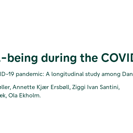
l-being during the COV
ID-19 pandemic: A longitudinal study among Dan
er, Annette Kjær Ersbøll, Ziggi Ivan Santini,
bæk, Ola Ekholm.