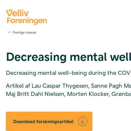
Søg
Forrige niveau
støtte
Projekter
Decreasing mental wel
Værktøjer
og viden
Om Velliv
Decreasing mental well-being during the COV
Foreningen
Kontakt
Artikel af Lau Caspar Thygesen, Sanne Pagh Møll
os
Maj Britt Dahl Nielsen, Morten Klocker, Grøn
Download forskningsartikel