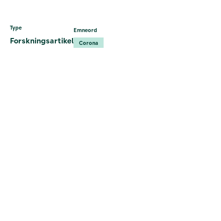
Type
Emneord
Forskningsartikel
Corona