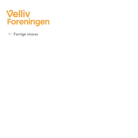
Søg
Forrige niveau
støtte
Projekter
Værktøjer
og viden
Om Velliv
Foreningen
Kontakt
os