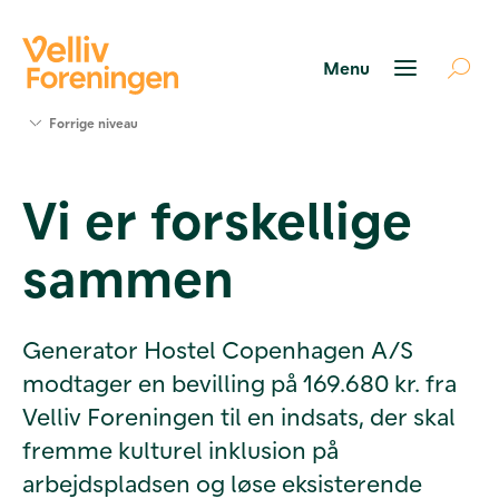
Søg
Forrige niveau
støtte
Projekter
Vi er forskellige
Værktøjer
og viden
sammen
Om Velliv
Foreningen
Kontakt
os
Generator Hostel Copenhagen A/S
modtager en bevilling på 169.680 kr. fra
Velliv Foreningen til en indsats, der skal
fremme kulturel inklusion på
arbejdspladsen og løse eksisterende