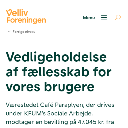
Søg
Forrige niveau
støtte
Projekter
Vedligeholdelse
Værktøjer
og viden
af fællesskab for
Om Velliv
Foreningen
Kontakt
vores brugere
os
Værestedet Café Paraplyen, der drives
under KFUM's Sociale Arbejde,
modtager en bevilling på 47.045 kr. fra