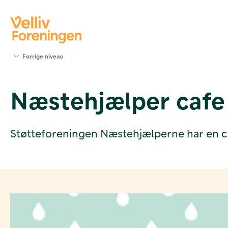
Søg
Forrige niveau
støtte
Projekter
Næstehjælper cafe
Værktøjer
og viden
Om Velliv
Foreningen
Støtteforeningen Næstehjælperne har en ca
Kontakt
os