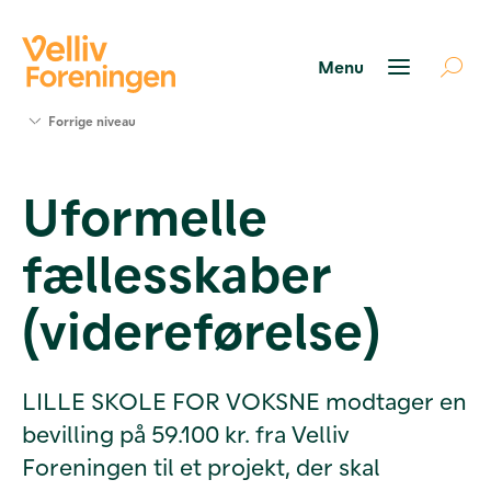
Søg
Forrige niveau
støtte
Projekter
Uformelle
Værktøjer
og viden
fællesskaber
Om Velliv
Foreningen
Kontakt
(videreførelse)
os
LILLE SKOLE FOR VOKSNE modtager en
bevilling på 59.100 kr. fra Velliv
Foreningen til et projekt, der skal