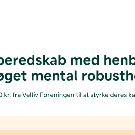
sberedskab med henbl
 øget mental robust
. fra Velliv Foreningen til at styrke deres kap