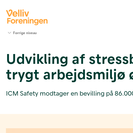
Søg
Forrige niveau
støtte
Projekter
Udvikling af stres
Værktøjer
og viden
trygt arbejdsmiljø
Om Velliv
Foreningen
Kontakt
os
ICM Safety modtager en bevilling på 86.000 kr