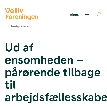
Søg
Forrige niveau
støtte
Projekter
Ud af
Værktøjer
og viden
ensomheden –
Om Velliv
Foreningen
Kontakt
pårørende tilbage
os
til
arbejdsfællesskabe