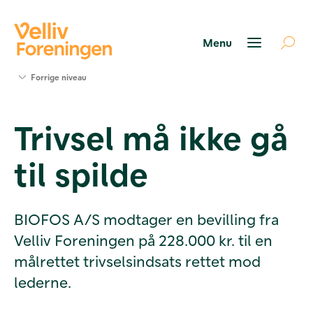
Søg
Forrige niveau
støtte
Projekter
Trivsel må ikke gå
Værktøjer
og viden
til spilde
Om Velliv
Foreningen
Kontakt
os
BIOFOS A/S modtager en bevilling fra
Velliv Foreningen på 228.000 kr. til en
målrettet trivselsindsats rettet mod
lederne.