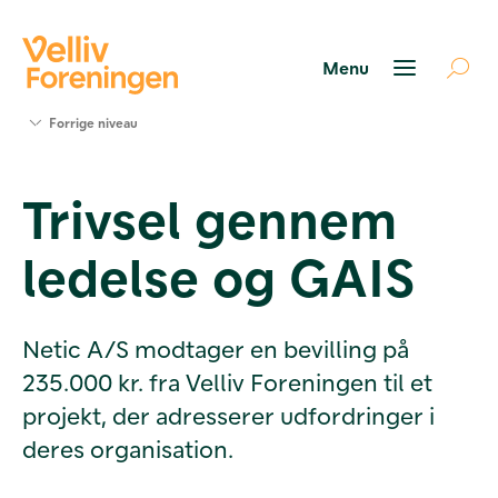
Søg
Forrige niveau
støtte
Projekter
Trivsel gennem
Værktøjer
og viden
ledelse og GAIS
Om Velliv
Foreningen
Kontakt
os
Netic A/S modtager en bevilling på
235.000 kr. fra Velliv Foreningen til et
projekt, der adresserer udfordringer i
deres organisation.