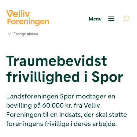
Søg
Forrige niveau
støtte
Projekter
Traumebevidst
Værktøjer
og viden
frivillighed i Spor
Om Velliv
Foreningen
Kontakt
os
Landsforeningen Spor modtager en
bevilling på 60.000 kr. fra Velliv
Foreningen til en indsats, der skal støtte
foreningens frivillige i deres arbejde.