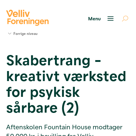
Søg
Forrige niveau
støtte
Projekter
Skabertrang -
Værktøjer
og viden
kreativt værksted
Om Velliv
Foreningen
Kontakt
for psykisk
os
sårbare (2)
Aftenskolen Fountain House modtager
50.000 kr. i bevilling fra Velliv