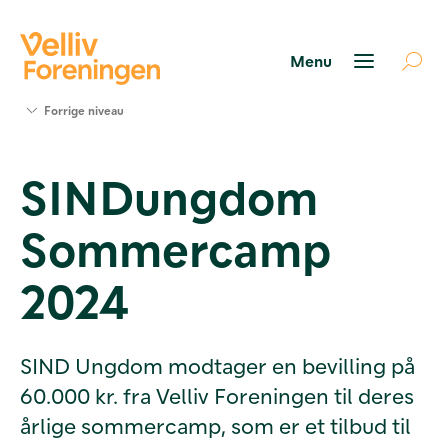
Søg
Forrige niveau
støtte
Projekter
SINDungdom
Værktøjer
og viden
Sommercamp
Om Velliv
Foreningen
Kontakt
2024
os
SIND Ungdom modtager en bevilling på
60.000 kr. fra Velliv Foreningen til deres
årlige sommercamp, som er et tilbud til