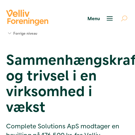
Søg
Forrige niveau
støtte
Projekter
Sammenhængskraf
Værktøjer
og viden
og trivsel i en
Om Velliv
Foreningen
Kontakt
virksomhed i
os
vækst
Complete Solutions ApS modtager en
bevilling på 176.500 kr. fra Velliv