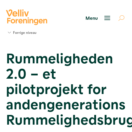
Søg
Forrige niveau
støtte
Projekter
Rummeligheden
Værktøjer
og viden
2.0 – et
Om Velliv
Foreningen
Kontakt
pilotprojekt for
os
andengenerations
Rummelighedsbru