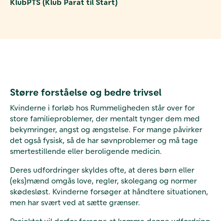
KlubPTS (Klub Parat til Start)
Større forståelse og bedre trivsel
Kvinderne i forløb hos Rummeligheden står over for
store familieproblemer, der mentalt tynger dem med
bekymringer, angst og ængstelse. For mange påvirker
det også fysisk, så de har søvnproblemer og må tage
smertestillende eller beroligende medicin.
Deres udfordringer skyldes ofte, at deres børn eller
(eks)mænd omgås love, regler, skolegang og normer
skødesløst. Kvinderne forsøger at håndtere situationen,
men har svært ved at sætte grænser.
Projektet vil derfor forsøge at komme denne udfordring