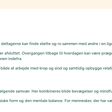
r deltagerne kan finde støtte og ro sammen med andre i en lig
er afsluttet. Overgangen tilbage til hverdagen kan være præ
onen indefra.
 både at arbejde med krop og sind og samtidig opbygge relatio
rfølgende samvær. Her kombineres blide bevægelser og mindful
siske form og den mentale balance. For mennesker, der har væ