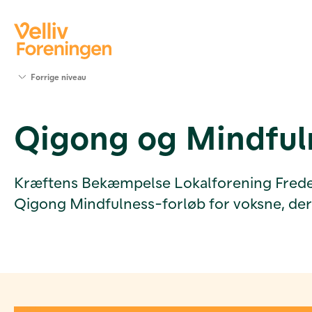
Søg
Forrige niveau
støtte
Projekter
Qigong og Mindfuln
Værktøjer
og viden
Om Velliv
Foreningen
Kræftens Bekæmpelse Lokalforening Frederik
Kontakt
Qigong Mindfulness-forløb for voksne, der e
os