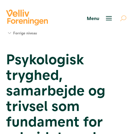
Søg
Forrige niveau
støtte
Projekter
Psykologisk
Værktøjer
og viden
tryghed,
Om Velliv
Foreningen
Kontakt
samarbejde og
os
trivsel som
fundament for