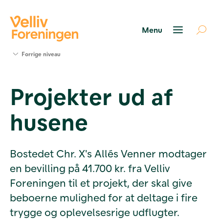
Søg
Forrige niveau
støtte
Projekter
Projekter ud af
Værktøjer
og viden
husene
Om Velliv
Foreningen
Kontakt
os
Bostedet Chr. X's Allés Venner modtager
en bevilling på 41.700 kr. fra Velliv
Foreningen til et projekt, der skal give
beboerne mulighed for at deltage i fire
trygge og oplevelsesrige udflugter.