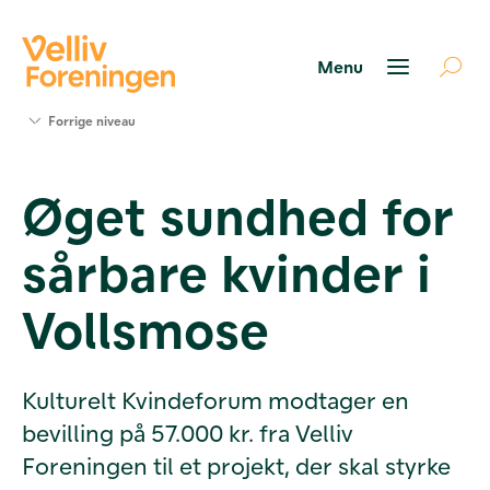
Søg
Forrige niveau
støtte
Projekter
Øget sundhed for
Værktøjer
og viden
sårbare kvinder i
Om Velliv
Foreningen
Kontakt
Vollsmose
os
Kulturelt Kvindeforum modtager en
bevilling på 57.000 kr. fra Velliv
Foreningen til et projekt, der skal styrke