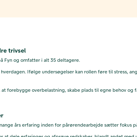
re trivsel
 Fyn og omfatter i alt 35 deltagere.
verdagen. Ifølge undersøgelser kan rollen føre til stress, ang
il at forebygge overbelastning, skabe plads til egne behov og 
er
ange års erfaring inden for pårørendearbejde sætter fokus p
 at dele erfaringer og afprøve redskaber, blandt andet med 