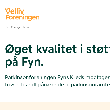
Søg
Forrige niveau
støtte
Projekter
Øget kvalitet i stø
Værktøjer
og viden
på Fyn.
Om Velliv
Foreningen
Kontakt
os
Parkinsonforeningen Fyns Kreds modtager en 
trivsel blandt pårørende til parkinsonramte