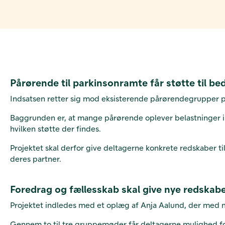
Pårørende til parkinsonramte får støtte til bed
Indsatsen retter sig mod eksisterende pårørendegrupper på
Baggrunden er, at mange pårørende oplever belastninger i h
hvilken støtte der findes.
Projektet skal derfor give deltagerne konkrete redskaber t
deres partner.
Foredrag og fællesskab skal give nye redskab
Projektet indledes med et oplæg af Anja Aalund, der med m
Gennem to til tre gruppemøder får deltagerne mulighed for