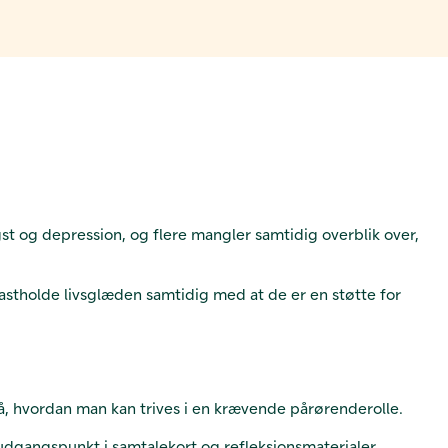
st og depression, og flere mangler samtidig overblik over,
fastholde livsglæden samtidig med at de er en støtte for
å, hvordan man kan trives i en krævende pårørenderolle.
udgangspunkt i samtalekort og refleksionsmaterialer.