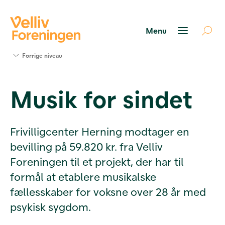
Søg
Forrige niveau
støtte
Projekter
Musik for sindet
Værktøjer
og viden
Om Velliv
Foreningen
Frivilligcenter Herning modtager en
Kontakt
bevilling på 59.820 kr. fra Velliv
os
Foreningen til et projekt, der har til
formål at etablere musikalske
fællesskaber for voksne over 28 år med
psykisk sygdom.