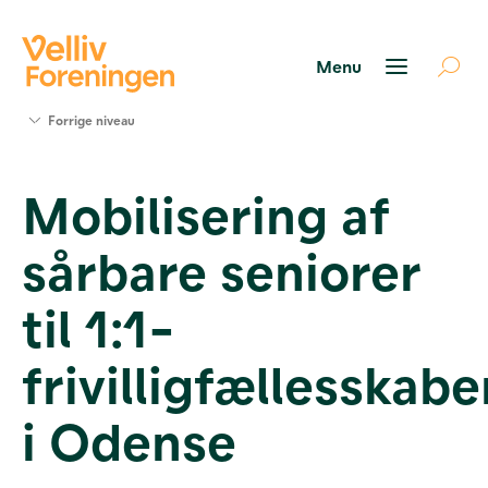
Søg
Forrige niveau
støtte
Projekter
Mobilisering af
Værktøjer
og viden
sårbare seniorer
Om Velliv
Foreningen
Kontakt
til 1:1-
os
frivilligfællesskabe
i Odense