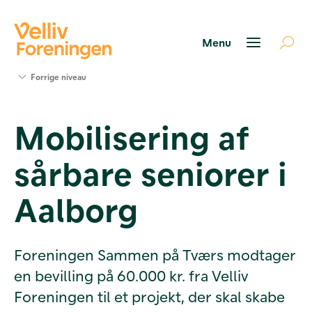
Søg
Forrige niveau
støtte
Projekter
Mobilisering af
Værktøjer
og viden
sårbare seniorer i
Om Velliv
Foreningen
Kontakt
Aalborg
os
Foreningen Sammen på Tværs modtager
en bevilling på 60.000 kr. fra Velliv
Foreningen til et projekt, der skal skabe