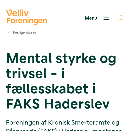
Søg
Forrige niveau
støtte
Projekter
Mental styrke og
Værktøjer
og viden
trivsel - i
Om Velliv
Foreningen
Kontakt
fællesskabet i
os
FAKS Haderslev
Foreningen af Kronisk Smerteramte og
Pårørende (FAKS) i Haderslev modtager