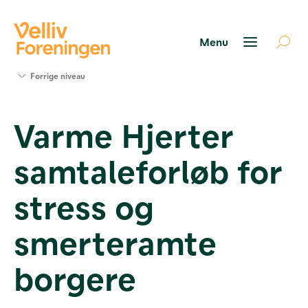
Søg
Forrige niveau
støtte
Projekter
Varme Hjerter
Værktøjer
og viden
samtaleforløb for
Om Velliv
Foreningen
Kontakt
stress og
os
smerteramte
borgere