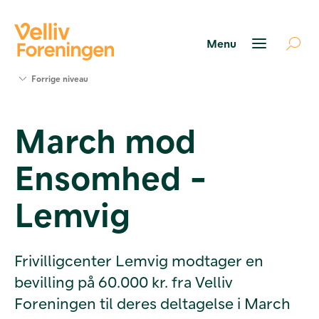
Søg
Forrige niveau
støtte
Projekter
March mod
Værktøjer
og viden
Ensomhed -
Om Velliv
Foreningen
Kontakt
Lemvig
os
Frivilligcenter Lemvig modtager en
bevilling på 60.000 kr. fra Velliv
Foreningen til deres deltagelse i March