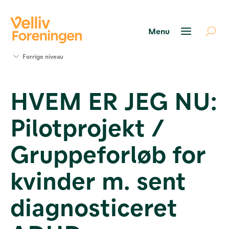
Søg
Forrige niveau
støtte
Projekter
HVEM ER JEG NU:
Værktøjer
og viden
Pilotprojekt /
Om Velliv
Foreningen
Kontakt
Gruppeforløb for
os
kvinder m. sent
diagnosticeret