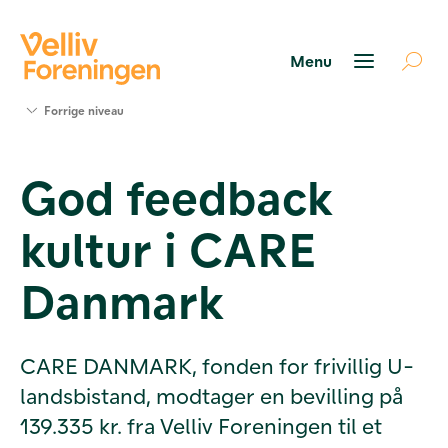
Søg
Forrige niveau
støtte
Projekter
God feedback
Værktøjer
og viden
kultur i CARE
Om Velliv
Foreningen
Kontakt
Danmark
os
CARE DANMARK, fonden for frivillig U-
landsbistand, modtager en bevilling på
139.335 kr. fra Velliv Foreningen til et