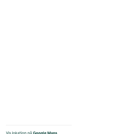
Vis lokation på
Google Maps