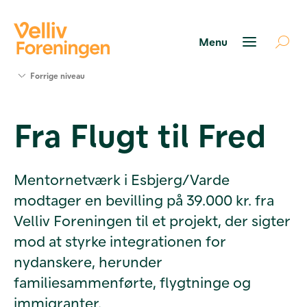
Søg
Forrige niveau
støtte
Projekter
Fra Flugt til Fred
Værktøjer
og viden
Om Velliv
Foreningen
Mentornetværk i Esbjerg/Varde
Kontakt
modtager en bevilling på 39.000 kr. fra
os
Velliv Foreningen til et projekt, der sigter
mod at styrke integrationen for
nydanskere, herunder
familiesammenførte, flygtninge og
immigranter.