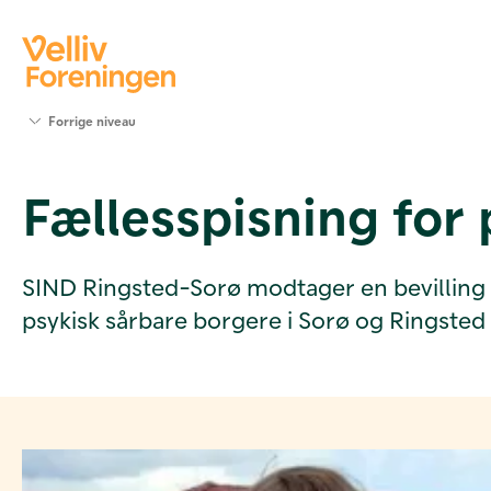
Søg
Forrige niveau
støtte
Projekter
Fællesspisning for 
Værktøjer
og viden
Om Velliv
Foreningen
SIND Ringsted-Sorø modtager en bevilling p
Kontakt
psykisk sårbare borgere i Sorø og Ringst
os