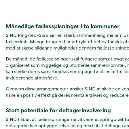
Månedlige fællesspisninger i to kommuner
SIND Ringsted-Sorø ser en stærk sammenhæng mellem psyki
fællesskab. Mange brugere har udtrykt et behov for aktivite
mod at skabe sådanne muligheder gennem fællesspisninge
De månedlige fællesspisninger skal fungere som et trygt og
organiseret som hyggelige og uformelle sammenkomster, hvo
kan styrke deres samarbejdsevner og øge følelsen af fælless
inkluderende atmosfære.
Gennem disse arrangementer ønsker SIND at skabe en konti
have en positiv effekt på deres mentale trivsel og reducer
Stort potentiale for deltagerinvolvering
SIND håber, at fællesspisningerne vil være et springbræt fo
deltagerne kan opbygge selvtillid og mod til at deltage i 