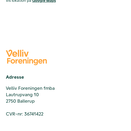
Vis lokation på
Google Maps
Adresse
Velliv Foreningen fmba
Lautrupvang 10
2750 Ballerup
CVR-nr: 36741422