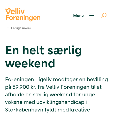
Søg
Forrige niveau
støtte
Projekter
En helt særlig
Værktøjer
og viden
weekend
Om Velliv
Foreningen
Kontakt
os
Foreningen Ligeliv modtager en bevilling
på 59.900 kr. fra Velliv Foreningen til at
afholde en særlig weekend for unge
voksne med udviklingshandicap i
Storkøbenhavn fyldt med kreative