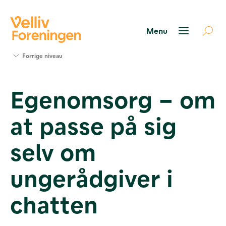
Søg
Forrige niveau
støtte
Projekter
Egenomsorg – om
Værktøjer
og viden
at passe på sig
Om Velliv
Foreningen
Kontakt
selv om
os
ungerådgiver i
chatten