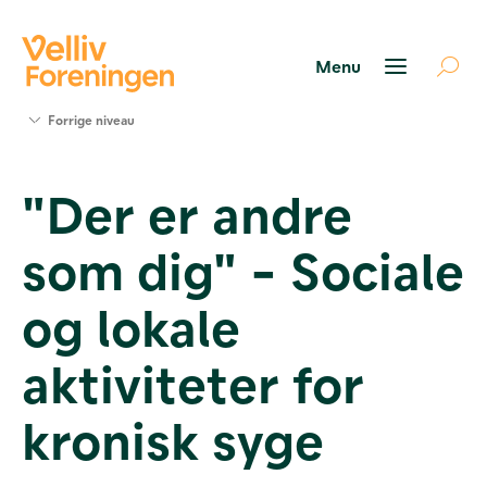
Søg
Forrige niveau
støtte
Projekter
"Der er andre
Værktøjer
og viden
som dig" - Sociale
Om Velliv
Foreningen
Kontakt
og lokale
os
aktiviteter for
kronisk syge