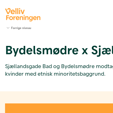
Søg
Forrige niveau
støtte
Projekter
Bydelsmødre x Sjæ
Værktøjer
og viden
Om Velliv
Foreningen
Sjællandsgade Bad og Bydelsmødre modtager s
Kontakt
kvinder med etnisk minoritetsbaggrund.
os