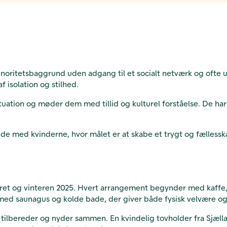
oritetsbaggrund uden adgang til et socialt netværk og ofte ud
f isolation og stilhed.
tuation og møder dem med tillid og kulturel forståelse. De har 
de med kvinderne, hvor målet er at skabe et trygt og fælless
råret og vinteren 2025. Hvert arrangement begynder med kaffe,
med saunagus og kolde bade, der giver både fysisk velvære og 
tilbereder og nyder sammen. En kvindelig tovholder fra Sjælla