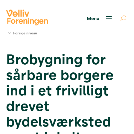
Søg
Forrige niveau
støtte
Projekter
Brobygning for
Værktøjer
og viden
sårbare borgere
Om Velliv
Foreningen
Kontakt
ind i et frivilligt
os
drevet
bydelsværksted