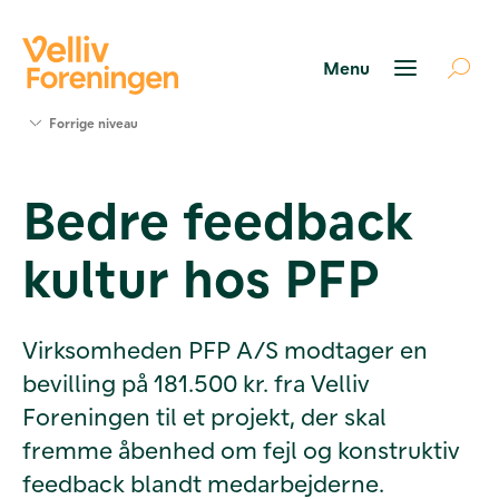
Søg
Forrige niveau
støtte
Projekter
Bedre feedback
Værktøjer
og viden
kultur hos PFP
Om Velliv
Foreningen
Kontakt
os
Virksomheden PFP A/S modtager en
bevilling på 181.500 kr. fra Velliv
Foreningen til et projekt, der skal
fremme åbenhed om fejl og konstruktiv
feedback blandt medarbejderne.