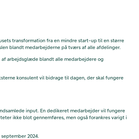
ts transformation fra en mindre start-up til en større
slen blandt medarbejderne på tværs af alle afdelinger.
g af arbejdsglæde blandt alle medarbejdere og
erne konsulent vil bidrage til dagen, der skal fungere
indsamlede input. En dedikeret medarbejder vil fungere
iteter ikke blot gennemføres, men også forankres varigt i
il september 2024.