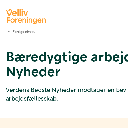
Søg
Forrige niveau
støtte
Projekter
Bæredygtige arbej
Værktøjer
og viden
Nyheder
Om Velliv
Foreningen
Kontakt
os
Verdens Bedste Nyheder modtager en bevilli
arbejdsfællesskab.