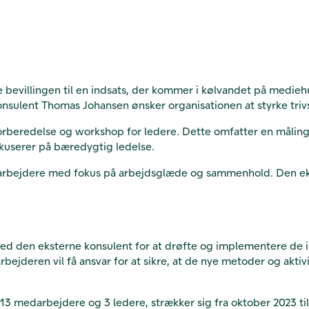
villingen til en indsats, der kommer i kølvandet på mediehuse
onsulent Thomas Johansen ønsker organisationen at styrke triv
forberedelse og workshop for ledere. Dette omfatter en målin
okuserer på bæredygtig ledelse.
darbejdere med fokus på arbejdsglæde og sammenhold. Den ekst
med den eksterne konsulent for at drøfte og implementere de 
jderen vil få ansvar for at sikre, at de nye metoder og aktiv
 13 medarbejdere og 3 ledere, strækker sig fra oktober 2023 t