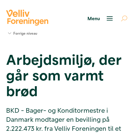
Søg
Forrige niveau
støtte
Projekter
Arbejdsmiljø, der
Værktøjer
og viden
går som varmt
Om Velliv
Foreningen
Kontakt
brød
os
BKD - Bager- og Konditormestre i
Danmark modtager en bevilling på
2.222.473 kr. fra Velliv Foreningen til et