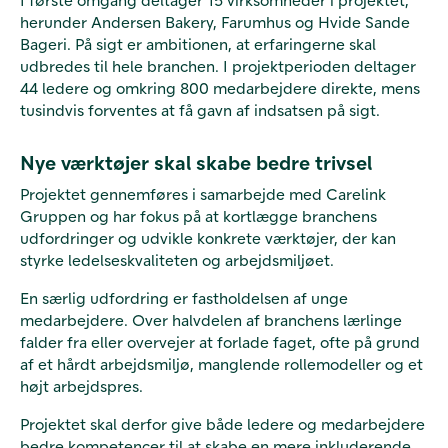
herunder
Andersen Bakery
,
Farumhus
og
Hvide Sande
Bageri
. På sigt er ambitionen, at erfaringerne skal
udbredes til hele branchen. I projektperioden deltager
44 ledere og omkring 800 medarbejdere direkte, mens
tusindvis forventes at få gavn af indsatsen på sigt.
Nye værktøjer skal skabe bedre trivsel
Projektet gennemføres i samarbejde med
Carelink
Gruppen
og har fokus på at kortlægge branchens
udfordringer og udvikle konkrete værktøjer, der kan
styrke ledelseskvaliteten og arbejdsmiljøet.
En særlig udfordring er fastholdelsen af unge
medarbejdere. Over halvdelen af branchens lærlinge
falder fra eller overvejer at forlade faget, ofte på grund
af et hårdt arbejdsmiljø, manglende rollemodeller og et
højt arbejdspres.
Projektet skal derfor give både ledere og medarbejdere
bedre kompetencer til at skabe en mere inkluderende