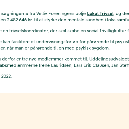
nsøgningerne fra Velliv Foreningens pulje
Lokal Trivsel
, og d
e
en 2.482.646 kr. til at styrke den mentale sundhed i lokalsamf
n trivselskoordinator, der skal skabe en social frivilligkultur f
an facilitere et undervisningsforløb for pårørende til psyki
der, når man er pårørende til en med psykisk sygdom.
 og derfor er tre nye medlemmer kommet til. Uddelingsudvalge
kabsmedlemmerne Irene Lauridsen, Lars Erik Clausen, Jan Stef
t 2022.