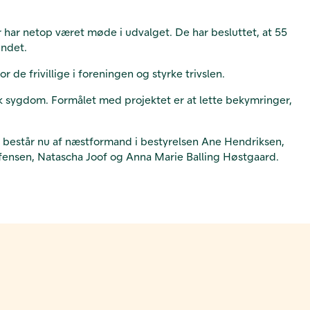
r har netop været møde i udvalget. De har
besluttet, at 55
undet.
or de frivillige i foreningen og styrke trivslen.
sk sygdom. Formålet med projektet er at lette bekymringer,
t består nu af næstformand i bestyrelsen Ane Hendriksen,
fensen, Natascha Joof og Anna Marie Balling Høstgaard.