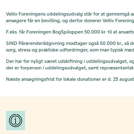
Velliv Foreningens uddelingsudvalg står for at gennemgå a
ansøgere får en bevilling,
og derfor donerer Velliv Forening
F.eks. får Foreningen BogSpiloppen 50.000 kr. til at ansætte e
SIND Pårørenderådgivning modtager også 50.000 kr., så de k
sorg, stress og praktiske udfordringer, som man typisk mø
Der har for nyligt været udskiftning i uddelingsudvalget,
der er forperson i uddelingsudvalget, samt repræsentants
Næste ansøgningsfrist for lokale donationer er d. 23 augus