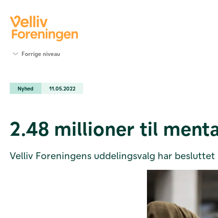
Søg
Forrige niveau
støtte
Projekter
Nyhed
11.05.2022
Værktøjer
og viden
Om Velliv
2.48 millioner til ment
Foreningen
Kontakt
os
Velliv Foreningens uddelingsvalg har besluttet at