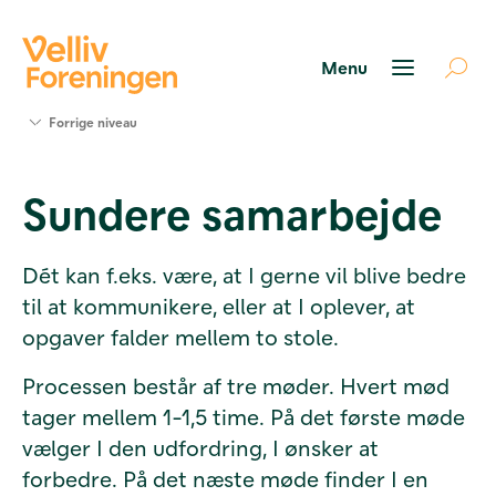
Søg
Forrige niveau
støtte
Projekter
Sundere samarbejde
Værktøjer
og viden
Om Velliv
Dét kan f.eks. være, at I gerne vil blive bedre
Foreningen
til at kommunikere, eller at I oplever, at
Kontakt
os
opgaver falder mellem to stole.
Processen består af tre møder. Hvert mød
tager mellem 1-1,5 time. På det første møde
vælger I den udfordring, I ønsker at
forbedre. På det næste møde finder I en