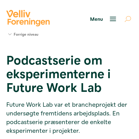
Søg
Forrige niveau
støtte
Projekter
Podcastserie om
Værktøjer
og viden
eksperimenterne i
Om Velliv
Foreningen
Future Work Lab
Kontakt
os
Future Work Lab var et brancheprojekt der
undersøgte fremtidens arbejdsplads. En
podcastserie præsenterer de enkelte
eksperimenter i projekter.