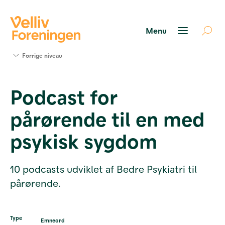
Søg
Forrige niveau
støtte
Projekter
Podcast for
Værktøjer
og viden
pårørende til en med
Om Velliv
Foreningen
psykisk sygdom
Kontakt
os
10 podcasts udviklet af Bedre Psykiatri til
pårørende.
Type
Emneord