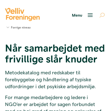
Søg
Forrige niveau
støtte
Projekter
Når samarbejdet med
Værktøjer
og viden
frivillige slår knuder
Om Velliv
Foreningen
Kontakt
Metodekatalog med redskaber til
os
forebyggelse og håndtering af typiske
udfordringer i det psykiske arbejdsmiljø.
For mange medarbejdere og ledere i
NGO’er er arbejdet for sagen forbundet