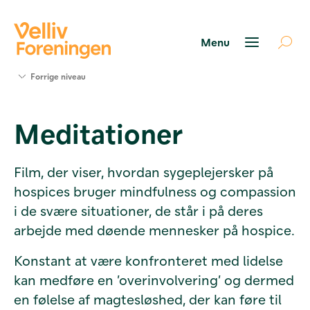
Søg
Forrige niveau
støtte
Projekter
Meditationer
Værktøjer
og viden
Om Velliv
Film, der viser, hvordan sygeplejersker på
Foreningen
hospices bruger mindfulness og compassion
Kontakt
os
i de svære situationer, de står i på deres
arbejde med døende mennesker på hospice.
Konstant at være konfronteret med lidelse
kan medføre en ’overinvolvering’ og dermed
en følelse af magtesløshed, der kan føre til