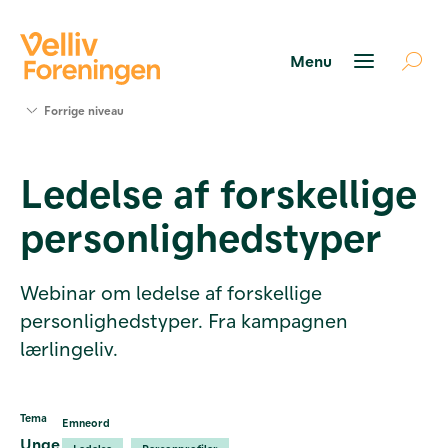
Søg
Forrige niveau
støtte
Projekter
Ledelse af forskellige
Værktøjer
og viden
personlighedstyper
Om Velliv
Foreningen
Kontakt
Webinar om ledelse af forskellige
os
personlighedstyper. Fra kampagnen
lærlingeliv.
Tema
Emneord
Unge